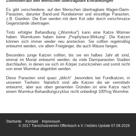
Zoonosen-auf den Menschen übertragbare Erkrankungen
Es gibt verschiedene, auf den Menschen übertragbare Magen-Darm-
Parasiten, darunter Band-und Rundwürmer und einzellige Parasiten,
z.B. Giardien. Die Eier werden mit dem Kot oder durch verschmutze
Gegenstände übertragen.
Trotz erfolgter Behandlung („Wurmkur“) kann eine Katze Würmer
haben. Wurmkuren haben keine „Prophylaxe-Wirkung“. Die Katzen
können sich immer wieder neu anstecken. Sie sollten regelmäßig
entwurmt werden, vor allem Freigänger, die auch Mäuse fangen.
Besonders junge Katzen sollten, bis sie ein halbes Jahr alt sind,
einmal im Monat entwurmt werden, da viele Darmparasiten Stadien
durchlaufen, in denen sie sich im Körper zurückziehen und somit nicht
von einer Wurmkur abgetötet werden.
Diese Parasiten sind quasi „üblich“ ,besonders bei Fundkatzen, in
unserem Tierheim. Natürlich sind alle Katzen die wir vermitteln
entwurmt, aber aus oben genannten Gründen ist eine Katze nach
einem Wurmkur-Behandlungszyklus nicht unbedingt 100%ig Wurmfrei.
Startseite
Kontakt
Impressum
© 2017 Tierschutzverein Offenbach e.V. l letztes Update 07.08.2026