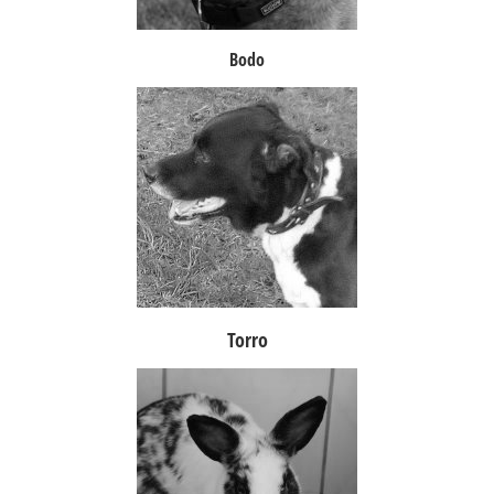
Bodo
Torro