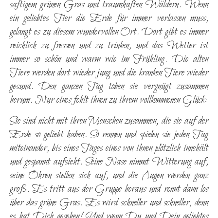
saftigem grünen Gras und traumhaften Wäldern. Wenn
ein geliebtes Tier die Erde für immer verlassen muss,
gelangt es zu diesem wundervollen Ort. Dort gibt es immer
reichlich zu fressen und zu trinken, und das Wetter ist
immer so schön und warm wie im Frühling. Die alten
Tiere werden dort wieder jung und die kranken Tiere wieder
gesund. Den ganzen Tag toben sie vergnügt zusammen
herum. Nur eines fehlt ihnen zu ihrem vollkommenen Glück:
Sie sind nicht mit ihren Menschen zusammen, die sie auf der
Erde so geliebt haben. So rennen und spielen sie jeden Tag
miteinander, bis eines Tages eines von ihnen plötzlich innehält
und gespannt aufsieht. Seine Nase nimmt Witterung auf,
seine Ohren stellen sich auf, und die Augen werden ganz
groß. Es tritt aus der Gruppe heraus und rennt dann los
über das grüne Gras. Es wird schneller und schneller, denn
es hat Dich gesehen! Und wenn Du und Dein geliebtes